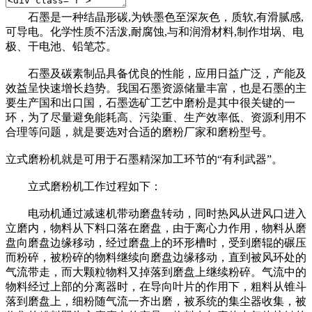
石墨是一种结晶形碳,为铁墨色至深灰色，质软,有滑腻感,
可导电。化学性质不活泼,耐腐蚀,与和润滑材料,制作坩埚、电
极、干电池、铅笔芯。
石墨及碳素制品具备优良的性能，应用日益广泛，产能及
效益呈快速增长趋势。我国石墨资源储量丰富，也是石墨的主
要生产国和出口国，石墨选矿工艺中磨粉是其中很关键的一
环，为了尽量避免能耗高、污染重、生产效率低、资源利用不
合理等问题，就是要选对合适的磨粉厂家和磨粉型号。
立式磨粉机就是可用于石墨精深加工环节的“有利武器”。
立式磨粉机工作过程如下：
电动机通过减速机带动磨盘转动，同时热风从进风口进入
立磨内，物料从下料口落在磨盘，由于离心力作用，物料从磨
盘向磨盘边缘移动，经过磨盘上的环形槽时，受到磨辊的碾压
而粉碎，被粉碎的物料继续向磨盘边缘移动，直到被风环处的
气流带走，而大颗粒物料又掉落到磨盘上继续粉碎。气流中的
物料经过上部的分离器时，在导向叶片的作用下，粗料从锥斗
落到磨盘上，细粉随气流一齐出磨，被系统的集尘器收集，被