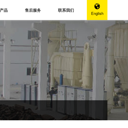

产品
售后服务
联系我们
English