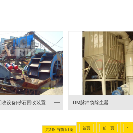
回收设备|砂石回收装置
DM脉冲袋除尘器
首页
前一页
1
共2条 当前1/1页