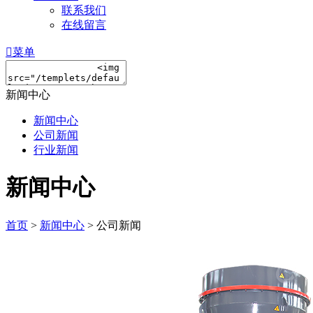
联系我们
在线留言

菜单
新闻中心
新闻中心
公司新闻
行业新闻
新闻中心
首页
>
新闻中心
> 公司新闻