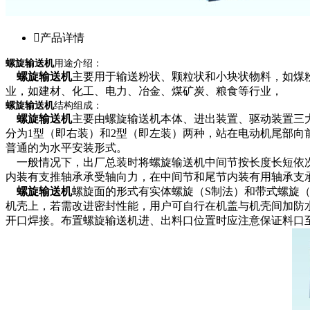

产品详情
螺旋输送机
用途介绍：
螺旋输送机
主要用于输送粉状、颗粒状和小块状物料，如煤
业，如建材、化工、电力、冶金、煤矿炭、粮食等行业，
螺旋输送机
结构组成：
螺旋输送机
主要由螺旋输送机本体、进出装置、驱动装置三
分为1型（即右装）和2型（即左装）两种，站在电动机尾部向
普通的为水平安装形式。
一般情况下，出厂总装时将螺旋输送机中间节按长度长短依
内装有支推轴承承受轴向力，在中间节和尾节内装有用轴承支
螺旋输送机
螺旋面的形式有实体螺旋（S制法）和带式螺旋（
机壳上，若需改进密封性能，用户可自行在机盖与机壳间加防
开口焊接。布置螺旋输送机进、出料口位置时应注意保证料口