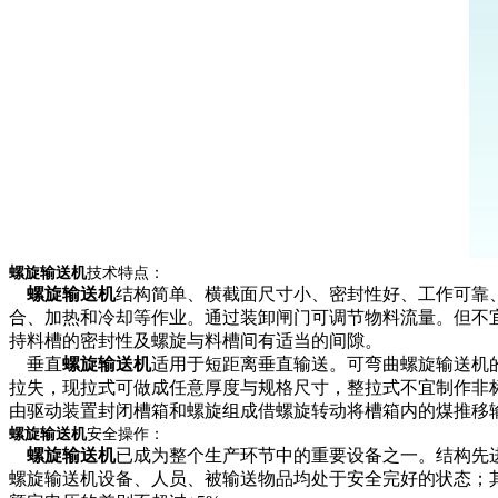
螺旋输送机
技术特点：
螺旋输送机
结构简单、横截面尺寸小、密封性好、工作可靠
合、加热和冷却等作业。通过装卸闸门可调节物料流量。但不
持料槽的密封性及螺旋与料槽间有适当的间隙。
垂直
螺旋输送机
适用于短距离垂直输送。可弯曲螺旋输送机
拉失，现拉式可做成任意厚度与规格尺寸，整拉式不宜制作非
由驱动装置封闭槽箱和螺旋组成借螺旋转动将槽箱内的煤推移
螺旋输送机
安全操作：
螺旋输送机
已成为整个生产环节中的重要设备之一。结构先
螺旋输送机设备、人员、被输送物品均处于安全完好的状态；