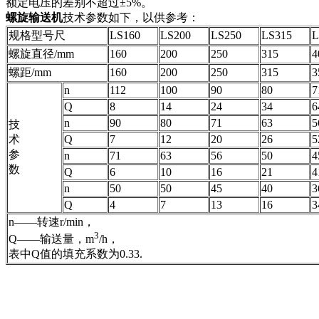
额定电压的差别不超过±5%。
螺旋输送机
技术参数如下，以供参考：
规格型号尺
LS160
LS200
LS250
LS315
L
螺旋直径/mm
160
200
250
315
4
螺距/mm
160
200
250
315
3
n
112
100
90
80
7
Q
8
14
24
34
6
n
90
80
71
63
5
技
术
Q
7
12
20
26
5
参
n
71
63
56
50
4
数
Q
6
10
16
21
4
n
50
50
45
40
3
Q
4
7
13
16
3
n——转速r/min，
3
Q——输送量，m
/h，
表中Q值的填充系数为0.33.