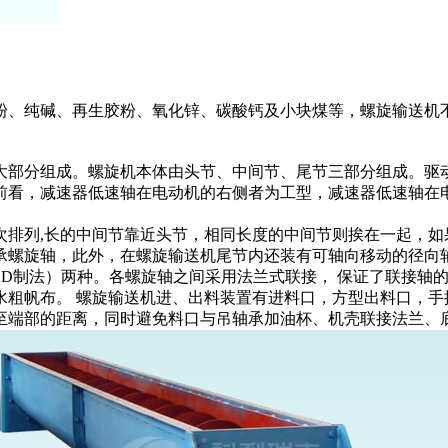
粉、纯碱、再生胶粉、氧化锌、碳酸钙及小块煤等，螺旋输送机
大部分组成。螺旋机本体由头节、中间节、尾节三部分组成。驱
前看，减速器低速轴在电动机的右侧者为工型，减速器低速轴在
次排列,长的中间节靠近头节，相同长度的中间节则挨在一起，如
承螺旋轴，此外，在螺旋输送机尾节内还装有可轴向移动的径向
D制法）两种。各螺旋轴之间采用法兰式联接， 保证了联接轴
水粗帆布。 螺旋输送机进、出料装置有进料口，方型出料口，手
至端部的距离，同时避免料口与吊轴承加油杯、机壳联接法兰、