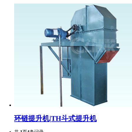
环链提升机|TH斗式提升机
共
1
页
4
条记录