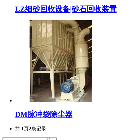
LZ细砂回收设备|砂石回收装置
DM脉冲袋除尘器
共
1
页
2
条记录