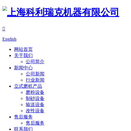

English
网站首页
关于我们
公司简介
新闻中心
公司新闻
行业新闻
立式磨机产品
磨粉设备
制砂设备
输送设备
改性设备
售后服务
售后服务
联系我们