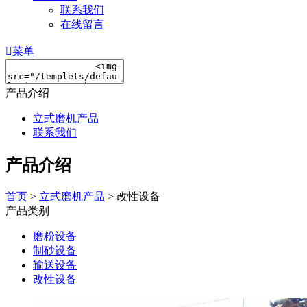
联系我们
在线留言

菜单
产品介绍
立式磨机产品
联系我们
产品介绍
首页
>
立式磨机产品
> 改性设备
产品类别
磨粉设备
制砂设备
输送设备
改性设备