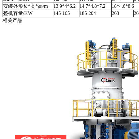
安装外形长*宽*高/m
13.9*4*6.2
14.7*4.8*7.2
18*4.6*8.6
整机容量/KW
145-165
185-204
263
26
相关产品