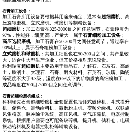
石膏加工设备：
加工石膏所用设备要根据其用途来确定，通常有
超细磨机
、高
压旋辊磨机、立式磨机、球磨机等制粉设备：
超细磨机
：加工石膏在325-3000目之间任意调节，石膏纯度为
97%，性能好，细度 高，产量大，属于
石膏细粉加工设备
；
高压选辊磨机
：加工石膏在50-300目之间任意调节，通过率在
90%以上，属于石膏粗粉加工设备；
立式磨机和球磨机
：其加工细度也在50-300目之间，其产量较
大，适合中大型生产企业，但其价格相对来说较贵。
科利瑞克
超细磨机
主要适用于重晶石、方解石、石灰石、高岭
土，膨润土、大理石、石膏、耐火材料、石英石、玻璃、陶瓷
等硬度不大于9.3级，湿度在6%以下的矿物质的高细粉加工，
成品粒度在300目-3000目之间任意调节。
石膏超细粉磨机组成：
科利瑞克石膏超细粉磨机全套配置包括锤式破碎机、斗式提升
机、储料仓、震动给料机、微磨粉主机、变频分级机、双联旋
风集粉器、脉冲除尘系统、高压风机、空气压缩机、电器控制
系统。根据用户需要也可配备破碎机、提升机、储料仓，电磁
振动给料机及电器控制柜等辅助设备。