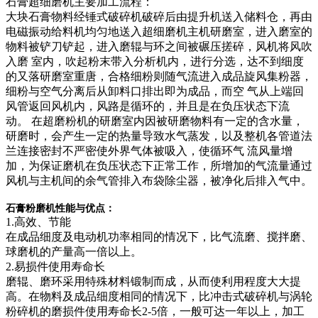
石膏超细磨机主要加工流程：
大块石膏物料经锤式破碎机破碎后由提升机送入储料仓，再由
电磁振动给料机均匀地送入超细磨机主机研磨室，进入磨室的
物料被铲刀铲起，进入磨辊与环之间被碾压搓碎，风机将风吹
入磨 室内，吹起粉末带入分析机内，进行分选，达不到细度
的又落研磨室重唐，合格细粉则随气流进入成品旋风集粉器，
细粉与空气分离后从卸料口排出即为成品，而空 气从上端回
风管返回风机内，风路是循环的，并且是在负压状态下流
动。 在超磨粉机的研磨室内因被研磨物料有一定的含水量，
研磨时，会产生一定的热量导致水气蒸发，以及整机各管道法
兰连接密封不严密使外界气体被吸入，使循环气 流风量增
加，为保证磨机在负压状态下正常工作，所增加的气流量通过
风机与主机间的余气管排入布袋除尘器，被净化后排入气中。
石膏粉磨机性能与优点：
1.高效、节能
在成品细度及电动机功率相同的情况下，比气流磨、搅拌磨、
球磨机的产量高一倍以上。
2.易损件使用寿命长
磨辊、磨环采用特殊材料锻制而成，从而使利用程度大大提
高。在物料及成品细度相同的情况下，比冲击式破碎机与涡轮
粉碎机的磨损件使用寿命长2-5倍，一般可达一年以上，加工