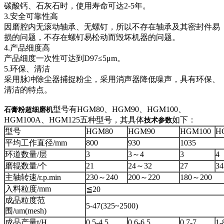
碳酸钙、石灰石时，使用寿命可达2-5年。
3.安全可靠性高
因磨腔内无滚动轴承、无螺钉，所以不存在轴承及其密封件易
损的问题，不存在螺钉易松动而毁坏机器的问题。
4.产品细度高
产品细度一次性可达到D97≤5μm。
5.环保、清洁
采用脉冲除尘器捕捉粉尘，采用消声器降低噪声，具有环保、
清洁的特点。
型号有HGM80、HGM90、HGM100、
石膏粉超细磨机
HGM100A、HGM125五种型号，其具体
如下：
技术参数
型号
HGM80
HGM90
HGM100
H
平均工作直径/mm
800
930
1035
环道数量/层
3
3～4
3
4
磨辊数量/个
21
24～32
27
3
主轴转速/r.p.min
230～240
200～220
180～200
入料粒度/mm
≦20
成品粒度范
5-47(325~2500)
围/um(mesh)
成品产量t/H
0.5-4.5
0.6-6.5
0.7-7
1-