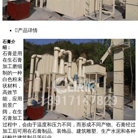

产品详情
石膏介
绍：
石膏是用
在生石膏
加工磨细
制的一种
白色粉末
状材料，
高效节
能，应用
前景广
阔，在生
石膏加工
过程中，会由于温度和压力不同，而形成不同产物。石膏经过
加工后可用在石膏制品、装饰品、建筑雕塑、生产水泥和各种
硅酸盐建筑制品等行业。