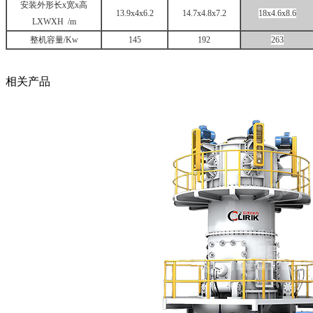
安装外形长x宽x高
13.9x4x6.2
14.7x4.8x7.2
18x4.6x8.6
LXWXH /m
整机容量/Kw
145
192
263
相关产品