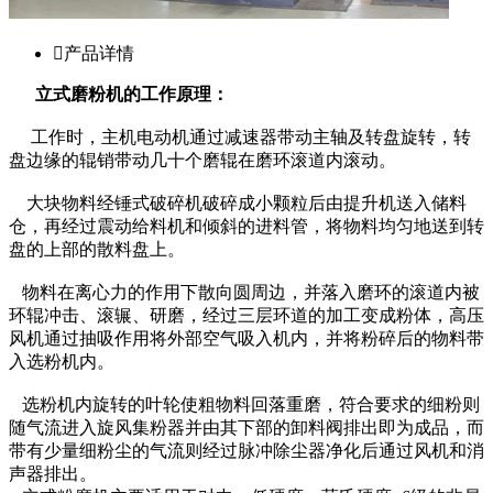

产品详情
立式磨粉机的工作原理：
工作时，主机电动机通过减速器带动主轴及转盘旋转，转
盘边缘的辊销带动几十个磨辊在磨环滚道内滚动。
大块物料经锤式破碎机破碎成小颗粒后由提升机送入储料
仓，再经过震动给料机和倾斜的进料管，将物料均匀地送到转
盘的上部的散料盘上。
物料在离心力的作用下散向圆周边，并落入磨环的滚道内被
环辊冲击、滚辗、研磨，经过三层环道的加工变成粉体，高压
风机通过抽吸作用将外部空气吸入机内，并将粉碎后的物料带
入选粉机内。
选粉机内旋转的叶轮使粗物料回落重磨，符合要求的细粉则
随气流进入旋风集粉器并由其下部的卸料阀排出即为成品，而
带有少量细粉尘的气流则经过脉冲除尘器净化后通过风机和消
声器排出。