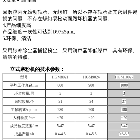
因磨腔内无滚动轴承、无螺钉，所以不存在轴承及其密封件易
损的问题，不存在螺钉易松动而毁坏机器的问题。
4.产品细度高
产品细度一次性可达到D97≤5μm。
5.环保、清洁
采用脉冲除尘器捕捉粉尘，采用消声器降低噪声，具有环保、
清洁的特点。
立式磨粉机的技术参数：
型号
HGM8021
HGM9024
HGM10027
平均工作直径mm
800
900
1000
环道数量/层
3
3
3
磨辊数量/个
21
24
27
主轴转速/r.p.min
230
200
180
入料粒度 /mm
≤20
≤20
≤20
成品粒度范围/μm
5-47
5-47
5-47
成品产量 t/h
0.4-4.5
0.4-5.5
0.6-6.5