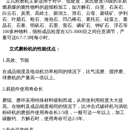
立式粉磨机主要适用于对中、低硬度，莫氏硬度≤6级的非易
燃易爆的脆性物料的超细粉加工，如方解石、白垩、石灰石、
白云石、炭黑、高岭土、膨润土、滑石、云母、菱镁矿、伊利
石、叶腊石、蛭石、海泡石、凹凸棒石、累托石、硅藻土、重
晶石、石膏、明矾石、石墨、萤石、磷矿石、钾矿石、浮石等
100多种物料，细粉成品粒度在325-3000目之间任意调节，产
量可达0.7-7.5吨每小时。
立式磨粉机的性能优点：
1.高效、节能
在成品细度及电动机功率相同的情况下，比气流磨、搅拌磨、
球磨机的产量高一倍以上。
2.易损件使用寿命长
磨辊、磨环采用特殊材料锻制而成，从而使利用程度大大提
高。在物料及成品细度相同的情况下，比冲击式破碎机与涡轮
粉碎机的磨损件使用寿命长2-5倍，一般可达一年以上，加工
碳酸钙、方解石时，使用寿命可达2-5年。
3.安全可靠性高